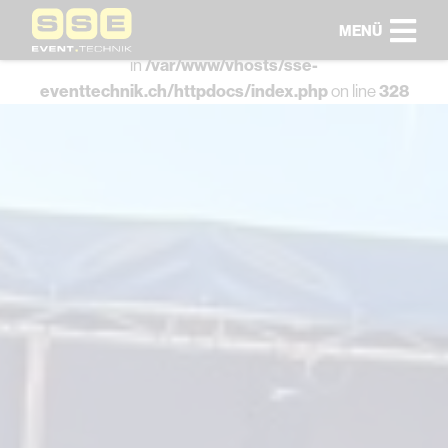
MENÜ
Warning
: Undefined array key "HTTP_ACCEPT_LANGUAGE"
in
/var/www/vhosts/sse-
eventtechnik.ch/httpdocs/index.php
on line
328