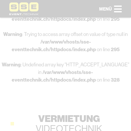
MENÜ
Warning
: Undefined array key 0 in
/var/www/vhosts/sse-
eventtechnik.ch/httpdocs/index.php
on line
295
Warning
: Trying to access array offset on value of type null in
/var/www/vhosts/sse-
eventtechnik.ch/httpdocs/index.php
on line
295
Warning
: Undefined array key "HTTP_ACCEPT_LANGUAGE"
in
/var/www/vhosts/sse-
eventtechnik.ch/httpdocs/index.php
on line
328
VERMIETUNG
VIDEOTECHNIK