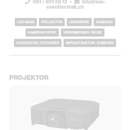
061 / 851 59 12
•
info@sse-
eventtechnik.ch
LED WAND
PROJEKTOR
LEINWÄNDE
KAMERAS
KAMERASTATIVE
VIDEOMISCHER / REGIE
CONVERTER / EXTENDER
INFRASTRUKTUR / ZUBEHÖR
PROJEKTOR