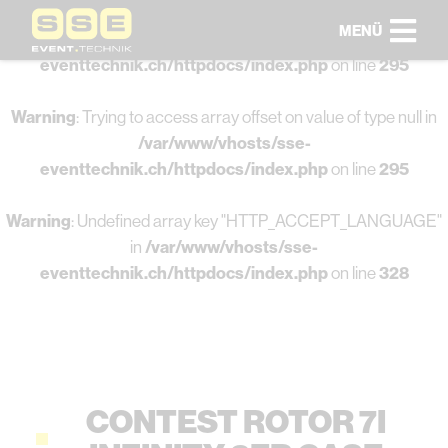
MENÜ
Warning
: Undefined array key 0 in
/var/www/vhosts/sse-
eventtechnik.ch/httpdocs/index.php
on line
295
Warning
: Trying to access array offset on value of type null in
/var/www/vhosts/sse-
eventtechnik.ch/httpdocs/index.php
on line
295
Warning
: Undefined array key "HTTP_ACCEPT_LANGUAGE"
in
/var/www/vhosts/sse-
eventtechnik.ch/httpdocs/index.php
on line
328
CONTEST ROTOR 7I