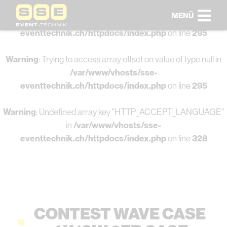
MENÜ
Warning
: Undefined array key 0 in
/var/www/vhosts/sse-
eventtechnik.ch/httpdocs/index.php
on line
295
Warning
: Trying to access array offset on value of type null in
/var/www/vhosts/sse-
eventtechnik.ch/httpdocs/index.php
on line
295
Warning
: Undefined array key "HTTP_ACCEPT_LANGUAGE"
in
/var/www/vhosts/sse-
eventtechnik.ch/httpdocs/index.php
on line
328
CONTEST WAVE CASE