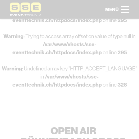
MENÜ
Warning
: Undefined array key 0 in
/var/www/vhosts/sse-
eventtechnik.ch/httpdocs/index.php
on line
295
Warning
: Trying to access array offset on value of type null in
/var/www/vhosts/sse-
eventtechnik.ch/httpdocs/index.php
on line
295
Warning
: Undefined array key "HTTP_ACCEPT_LANGUAGE"
in
/var/www/vhosts/sse-
eventtechnik.ch/httpdocs/index.php
on line
328
OPEN AIR