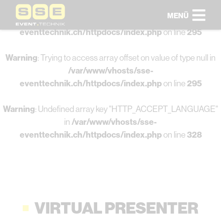
MENÜ
Warning
: Undefined array key 0 in
/var/www/vhosts/sse-
eventtechnik.ch/httpdocs/index.php
on line
295
Warning
: Trying to access array offset on value of type null in
/var/www/vhosts/sse-
eventtechnik.ch/httpdocs/index.php
on line
295
Warning
: Undefined array key "HTTP_ACCEPT_LANGUAGE"
in
/var/www/vhosts/sse-
eventtechnik.ch/httpdocs/index.php
on line
328
VIRTUAL PRESENTER