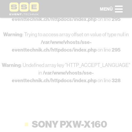
MENÜ
Warning
: Undefined array key 0 in
/var/www/vhosts/sse-
eventtechnik.ch/httpdocs/index.php
on line
295
Warning
: Trying to access array offset on value of type null in
/var/www/vhosts/sse-
eventtechnik.ch/httpdocs/index.php
on line
295
Warning
: Undefined array key "HTTP_ACCEPT_LANGUAGE"
in
/var/www/vhosts/sse-
eventtechnik.ch/httpdocs/index.php
on line
328
SONY PXW-X160