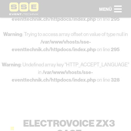
MENÜ
Warning
: Undefined array key 0 in
/var/www/vhosts/sse-
eventtechnik.ch/httpdocs/index.php
on line
295
Warning
: Trying to access array offset on value of type null in
/var/www/vhosts/sse-
eventtechnik.ch/httpdocs/index.php
on line
295
Warning
: Undefined array key "HTTP_ACCEPT_LANGUAGE"
in
/var/www/vhosts/sse-
eventtechnik.ch/httpdocs/index.php
on line
328
ELECTROVOICE ZX3