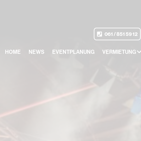
P_ACCEPT_LANGUAGE" in
/var/www/vhosts/sse-eventtechn
061 / 851 59 12
HOME
NEWS
EVENTPLANUNG
VERMIETUNG