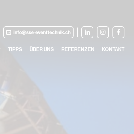
ik.ch/httpdocs/index.php
on line
328
info@sse-eventtechnik.ch
TIPPS
ÜBER UNS
REFERENZEN
KONTAKT