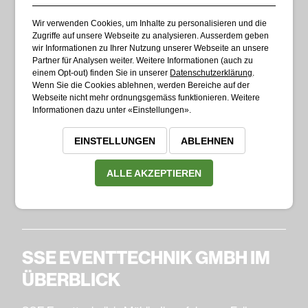
Wir verwenden Cookies, um Inhalte zu personalisieren und die
Zugriffe auf unsere Webseite zu analysieren. Ausserdem geben
wir Informationen zu Ihrer Nutzung unserer Webseite an unsere
Partner für Analysen weiter. Weitere Informationen (auch zu
Ihr Partner für Veranstaltungstechnik, Eventplanung
einem Opt-out) finden Sie in unserer
Datenschutzerklärung
.
und Vermietung von Eventtechnik.
Wenn Sie die Cookies ablehnen, werden Bereiche auf der
Webseite nicht mehr ordnungsgemäss funktionieren. Weitere
Informationen dazu unter «Einstellungen».
SSE Eventtechnik GmbH
Hauptstrasse 1
EINSTELLUNGEN
ABLEHNEN
CH - 4313 Möhlin
ALLE AKZEPTIEREN
061 851 59 12
info@sse-eventtechnik.ch
SSE EVENTTECHNIK GMBH IM
ÜBERBLICK