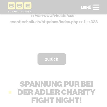
MENÜ
Warning
: Undefined array key "HTTP_ACCEPT_LANGUAGE"
in
/var/www/vhosts/sse-
eventtechnik.ch/httpdocs/index.php
on line
328
zurück
SPANNUNG PUR BEI
DER ADLER CHARITY
FIGHT NIGHT!